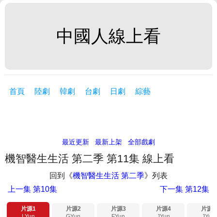
中國人線上看
首頁
陸劇
韓劇
台劇
日劇
綜藝
最近更新
最新上架
全部戲劇
機智醫生生活 第二季 第11集 線上看
回到《
機智醫生生活 第二季
》列表
上一集
第10集
下一集
第12集
片源1
片源2
片源3
片源4
片源5
LYun
GYun
FYun
JYun
JYun