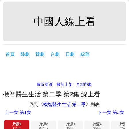
中國人線上看
首頁
陸劇
韓劇
台劇
日劇
綜藝
最近更新
最新上架
全部戲劇
機智醫生生活 第二季 第2集 線上看
回到《
機智醫生生活 第二季
》列表
上一集
第1集
下一集
第3集
片源1
片源2
片源3
片源4
片源5
LYun
GYun
FYun
GYun
XYun