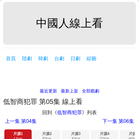
中國人線上看
首頁
陸劇
韓劇
台劇
日劇
綜藝
最近更新
最新上架
全部戲劇
低智商犯罪 第05集 線上看
回到《
低智商犯罪
》列表
上一集
第04集
下一集
第06集
片源1
片源2
片源3
片源4
片源5
LYun
FYun
XYun
GYun
HYun