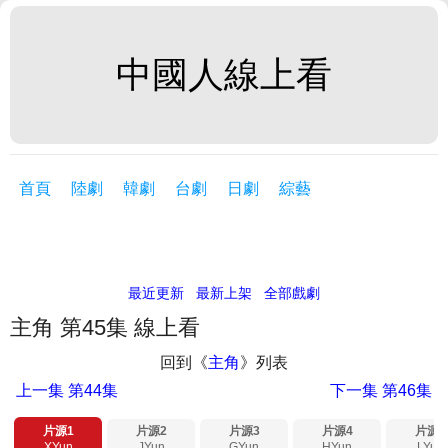
中國人線上看
首頁
陸劇
韓劇
台劇
日劇
綜藝
最近更新
最新上架
全部戲劇
主角 第45集 線上看
回到《
主角
》列表
上一集
第44集
下一集
第46集
片源1
片源2
片源3
片源4
片源5
XYun
JYun
GYun
HYun
LYun