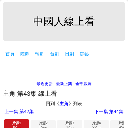
中國人線上看
首頁
陸劇
韓劇
台劇
日劇
綜藝
最近更新
最新上架
全部戲劇
主角 第43集 線上看
回到《
主角
》列表
上一集
第42集
下一集
第44集
片源1
片源2
片源3
片源4
片源5
FYun
LYun
JYun
XYun
HYun