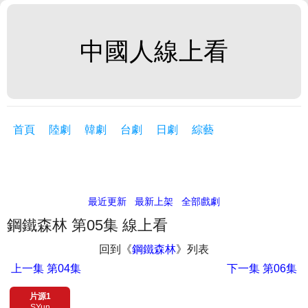
中國人線上看
首頁
陸劇
韓劇
台劇
日劇
綜藝
最近更新
最新上架
全部戲劇
鋼鐵森林 第05集 線上看
回到《
鋼鐵森林
》列表
上一集
第04集
下一集
第06集
片源1
SYun