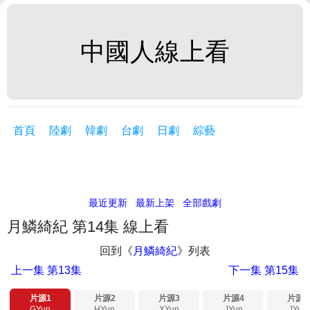
中國人線上看
首頁
陸劇
韓劇
台劇
日劇
綜藝
最近更新
最新上架
全部戲劇
月鱗綺紀 第14集 線上看
回到《
月鱗綺紀
》列表
上一集
第13集
下一集
第15集
片源1
片源2
片源3
片源4
片源5
GYun
HYun
XYun
JYun
JYun