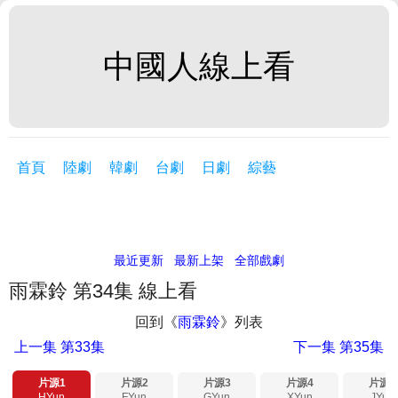
中國人線上看
首頁
陸劇
韓劇
台劇
日劇
綜藝
最近更新
最新上架
全部戲劇
雨霖鈴 第34集 線上看
回到《
雨霖鈴
》列表
上一集
第33集
下一集
第35集
片源1
片源2
片源3
片源4
片源5
HYun
FYun
GYun
XYun
JYun