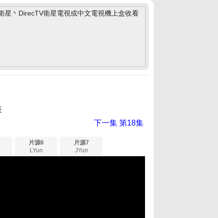
丶DirecTV衛星電視或中文電視機上盒收看
表
下一集
第18集
片源6
片源7
LYun
JYun