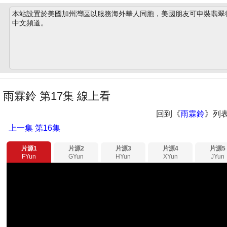
本站設置於美國加州灣區以服務海外華人同胞，美國朋友可申裝翡翠衛星
中文頻道。
雨霖鈴 第17集 線上看
回到《
雨霖鈴
》列
上一集
第16集
片源1
片源2
片源3
片源4
片源5
FYun
GYun
HYun
XYun
JYun