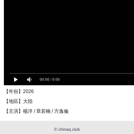
【年份】2026
【地區】大陸
【主演】楊洋 / 章若楠 / 方逸倫
©
chinaq.club