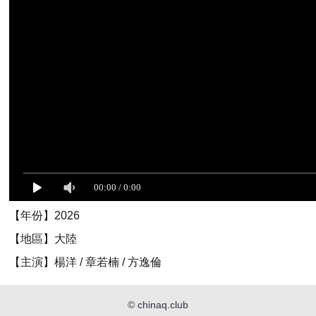
【年份】2026
【地區】大陸
【主演】楊洋 / 章若楠 / 方逸倫
©
chinaq.club