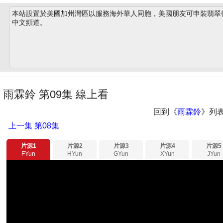
本站設置於美國加州灣區以服務海外華人同胞，美國朋友可申裝翡翠衛星
中文頻道。
雨霖鈴 第09集 線上看
回到《
雨霖鈴
》列
上一集
第08集
片源1
片源2
片源3
片源4
片源5
FYun
HYun
GYun
XYun
JYun