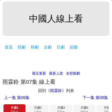
中國人線上看
首頁
陸劇
韓劇
台劇
日劇
綜藝
最近更新
最新上架
全部戲劇
雨霖鈴 第07集 線上看
回到《
雨霖鈴
》列表
上一集
第06集
下一集
第08集
片源1
片源2
片源3
片源4
片源5
FYun
LYun
GYun
HYun
XYun