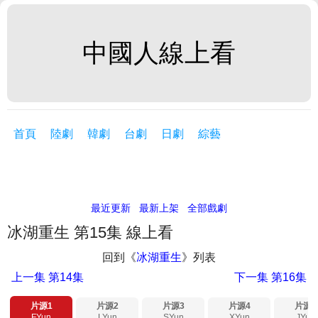
中國人線上看
首頁
陸劇
韓劇
台劇
日劇
綜藝
最近更新
最新上架
全部戲劇
冰湖重生 第15集 線上看
回到《
冰湖重生
》列表
上一集
第14集
下一集
第16集
片源1
片源2
片源3
片源4
片源5
FYun
LYun
SYun
XYun
JYun