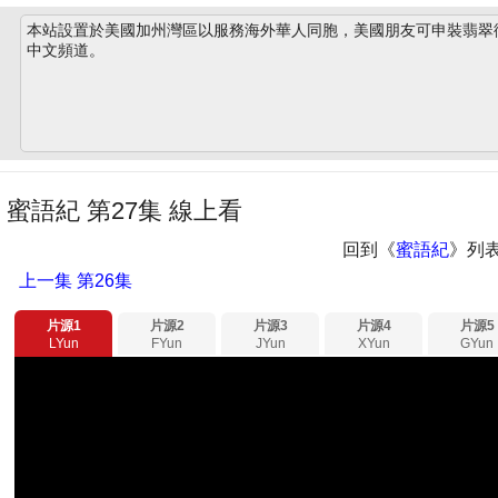
本站設置於美國加州灣區以服務海外華人同胞，美國朋友可申裝翡翠衛星
中文頻道。
蜜語紀 第27集 線上看
回到《
蜜語紀
》列
上一集
第26集
片源1
片源2
片源3
片源4
片源5
LYun
FYun
JYun
XYun
GYun