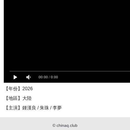
【年份】2026
【地區】大陸
【主演】鍾漢良 / 朱珠 / 李夢
©
chinaq.club