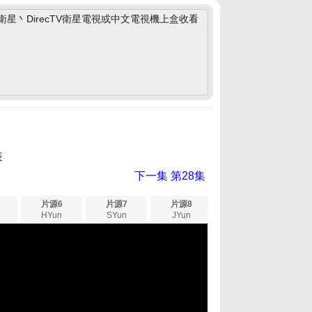
丶DirecTV衛星電視或中文電視機上盒收看
表
下一集
第28集
片源6
片源7
片源8
HYun
SYun
JYun