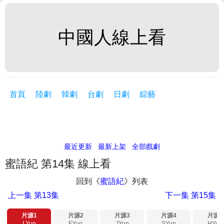
中國人線上看
首頁
陸劇
韓劇
台劇
日劇
綜藝
最近更新
最新上架
全部戲劇
蜜語紀 第14集 線上看
回到《
蜜語紀
》列表
上一集
第13集
下一集
第15集
片源1
片源2
片源3
片源4
片源5
LYun
FYun
JYun
SYun
HYun