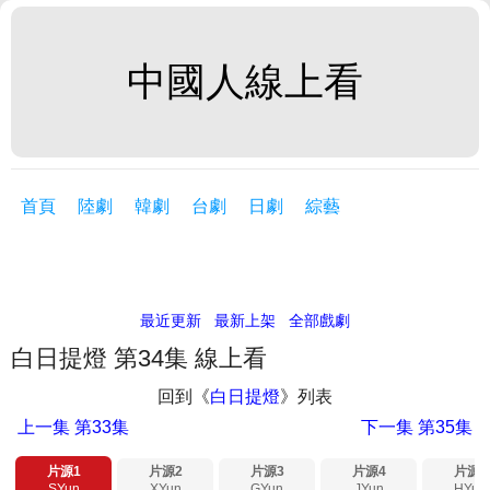
中國人線上看
首頁
陸劇
韓劇
台劇
日劇
綜藝
最近更新
最新上架
全部戲劇
白日提燈 第34集 線上看
回到《
白日提燈
》列表
上一集
第33集
下一集
第35集
片源1
片源2
片源3
片源4
片源5
SYun
XYun
GYun
JYun
HYun