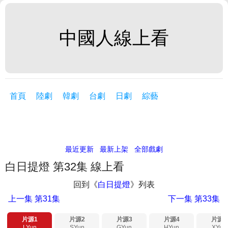
中國人線上看
首頁
陸劇
韓劇
台劇
日劇
綜藝
最近更新
最新上架
全部戲劇
白日提燈 第32集 線上看
回到《
白日提燈
》列表
上一集
第31集
下一集
第33集
片源1
片源2
片源3
片源4
片源5
LYun
SYun
GYun
HYun
XYun