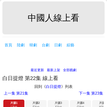
中國人線上看
首頁
陸劇
韓劇
台劇
日劇
綜藝
最近更新
最新上架
全部戲劇
白日提燈 第22集 線上看
回到《
白日提燈
》列表
上一集
第21集
下一集
第23集
片源1
片源2
片源3
片源4
片源5
LYun
FYun
XYun
GYun
HYun