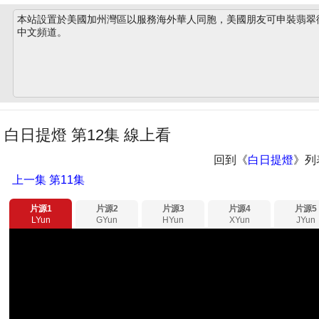
本站設置於美國加州灣區以服務海外華人同胞，美國朋友可申裝翡翠衛星
中文頻道。
白日提燈 第12集 線上看
回到《
白日提燈
》列
上一集
第11集
片源1
片源2
片源3
片源4
片源5
LYun
GYun
HYun
XYun
JYun