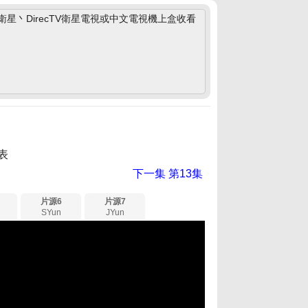
丶DirecTV衛星電視或中文電視機上盒收看
表
下一集
第13集
片源6
片源7
SYun
JYun