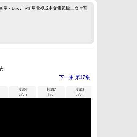
丶DirecTV衛星電視或中文電視機上盒收看
表
下一集
第17集
片源6
片源7
片源8
LYun
HYun
JYun