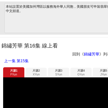
本站設置於美國加州灣區以服務海外華人同胞，美國朋友可申裝翡翠衛星
中文頻道。
錦繡芳華 第16集 線上看
回到《
錦繡芳華
》列
上一集
第15集
片源1
片源2
片源3
片源4
片源5
FYun
XYun
SYun
GYun
JYun