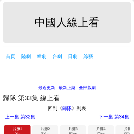
中國人線上看
首頁
陸劇
韓劇
台劇
日劇
綜藝
最近更新
最新上架
全部戲劇
歸隊 第33集 線上看
回到《
歸隊
》列表
上一集
第32集
下一集
第34集
片源1
片源2
片源3
片源4
片源5
LYun
SYun
FYun
XYun
GYun