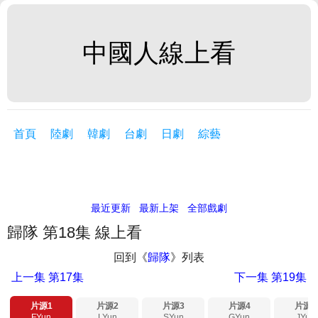
中國人線上看
首頁
陸劇
韓劇
台劇
日劇
綜藝
最近更新
最新上架
全部戲劇
歸隊 第18集 線上看
回到《
歸隊
》列表
上一集
第17集
下一集
第19集
片源1
片源2
片源3
片源4
片源5
FYun
LYun
SYun
GYun
JYun