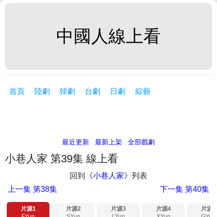
中國人線上看
首頁
陸劇
韓劇
台劇
日劇
綜藝
最近更新
最新上架
全部戲劇
小巷人家 第39集 線上看
回到《
小巷人家
》列表
上一集
第38集
下一集
第40集
片源1
片源2
片源3
片源4
片源5
FYun
SYun
LYun
XYun
GYun