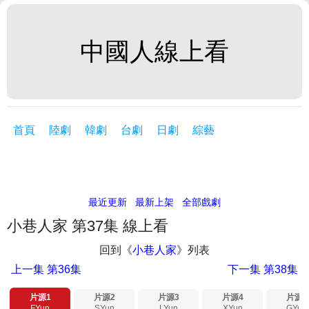
中國人線上看
首頁
陸劇
韓劇
台劇
日劇
綜藝
最近更新
最新上架
全部戲劇
小巷人家 第37集 線上看
回到《
小巷人家
》列表
上一集
第36集
下一集
第38集
片源1
片源2
片源3
片源4
片源5
FYun
SYun
LYun
XYun
GYun