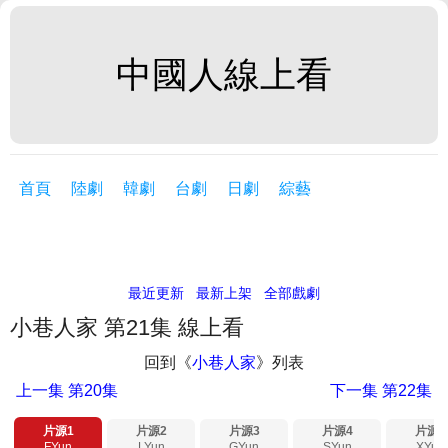
中國人線上看
首頁
陸劇
韓劇
台劇
日劇
綜藝
最近更新
最新上架
全部戲劇
小巷人家 第21集 線上看
回到《
小巷人家
》列表
上一集
第20集
下一集
第22集
片源1
片源2
片源3
片源4
片源5
FYun
LYun
GYun
SYun
XYun