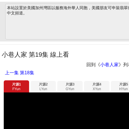
本站設置於美國加州灣區以服務海外華人同胞，美國朋友可申裝翡翠衛星
中文頻道。
小巷人家 第19集 線上看
回到《
小巷人家
》列
上一集
第18集
片源1
片源2
片源3
片源4
片源5
FYun
LYun
GYun
XYun
HYun