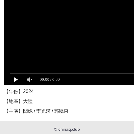
【年份】2024
【地區】大陸
【主演】閆妮 / 李光潔 / 郭曉東
©
chinaq.club