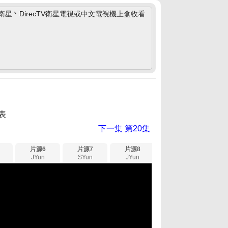
丶DirecTV衛星電視或中文電視機上盒收看
表
下一集
第20集
片源6
片源7
片源8
JYun
SYun
JYun