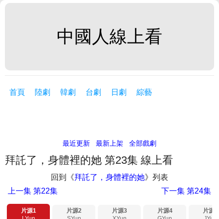
中國人線上看
首頁
陸劇
韓劇
台劇
日劇
綜藝
最近更新
最新上架
全部戲劇
拜託了，身體裡的她 第23集 線上看
回到《
拜託了，身體裡的她
》列表
上一集
第22集
下一集
第24集
片源1
片源2
片源3
片源4
片源5
LYun
SYun
XYun
GYun
JYun