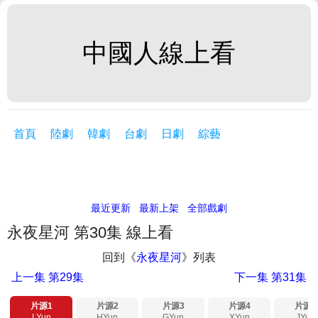
中國人線上看
首頁
陸劇
韓劇
台劇
日劇
綜藝
最近更新
最新上架
全部戲劇
永夜星河 第30集 線上看
回到《
永夜星河
》列表
上一集
第29集
下一集
第31集
片源1
片源2
片源3
片源4
片源5
LYun
HYun
GYun
XYun
JYun