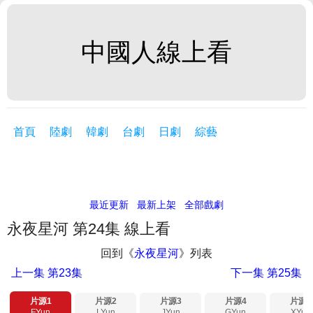
中國人線上看
首頁
陸劇
韓劇
台劇
日劇
綜藝
最近更新
最新上架
全部戲劇
永夜星河 第24集 線上看
回到《
永夜星河
》列表
上一集
第23集
下一集
第25集
片源1
片源2
片源3
片源4
片源5
FYun
LYun
JYun
GYun
XYun