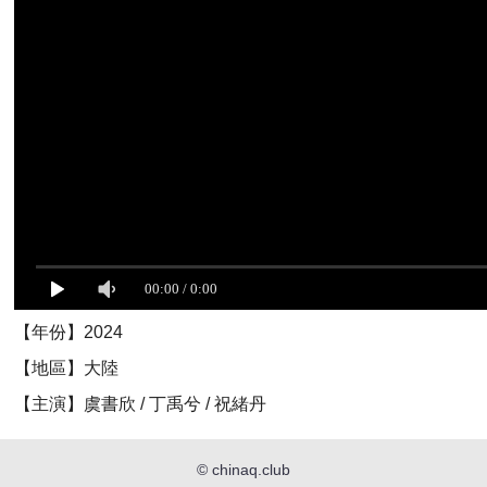
【年份】2024
【地區】大陸
【主演】虞書欣 / 丁禹兮 / 祝緒丹
©
chinaq.club