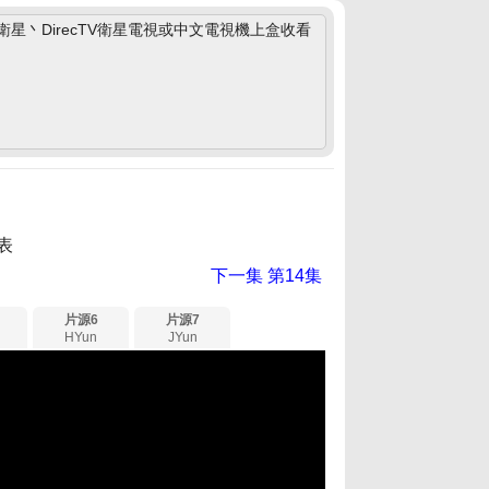
丶DirecTV衛星電視或中文電視機上盒收看
表
下一集
第14集
片源6
片源7
HYun
JYun