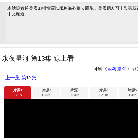
本站設置於美國加州灣區以服務海外華人同胞，美國朋友可申裝翡翠衛星
中文頻道。
永夜星河 第13集 線上看
回到《
永夜星河
》列
上一集
第12集
片源1
片源2
片源3
片源4
片源5
LYun
FYun
XYun
GYun
JYun