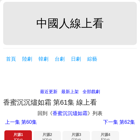
中國人線上看
首頁
陸劇
韓劇
台劇
日劇
綜藝
最近更新
最新上架
全部戲劇
香蜜沉沉燼如霜 第61集 線上看
回到《
香蜜沉沉燼如霜
》列表
上一集
第60集
下一集
第62集
片源1
片源2
片源3
片源4
XYun
HYun
GYun
FYun