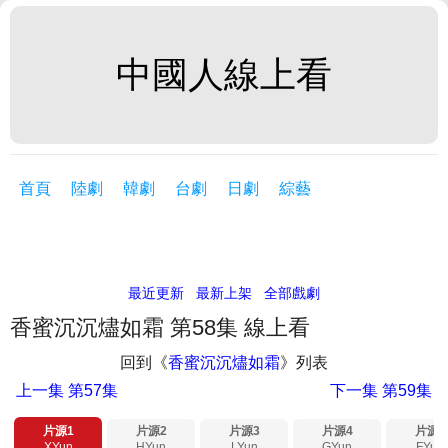
中國人線上看
首頁
陸劇
韓劇
台劇
日劇
綜藝
最近更新
最新上架
全部戲劇
香蜜沉沉燼如霜 第58集 線上看
回到《
香蜜沉沉燼如霜
》列表
上一集
第57集
下一集
第59集
片源1
片源2
片源3
片源4
片源5
XYun
HYun
LYun
GYun
FYun