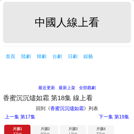
中國人線上看
首頁
陸劇
韓劇
台劇
日劇
綜藝
最近更新
最新上架
全部戲劇
香蜜沉沉燼如霜 第18集 線上看
回到《
香蜜沉沉燼如霜
》列表
上一集
第17集
下一集
第19集
片源1
片源2
片源3
片源4
XYun
HYun
LYun
FYun