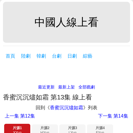
中國人線上看
首頁
陸劇
韓劇
台劇
日劇
綜藝
最近更新
最新上架
全部戲劇
香蜜沉沉燼如霜 第13集 線上看
回到《
香蜜沉沉燼如霜
》列表
上一集
第12集
下一集
第14集
片源1
片源2
片源3
片源4
XYun
HYun
LYun
FYun